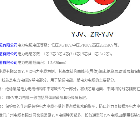
产品线,比普通电力
品，低烟无卤，燃
电缆最大的优势在
烧低烟，气体无卤
防火上，通常应用
无毒额定电
缆有限公司
电力电缆电压等级：低压0.6/1KV.中压6/10KV.高压26/35KV等。
于对消防要求等级
压:450/750V规
缆有限公司
电力电缆芯数：1芯.2芯.3芯.4芯(3+1芯).5芯(4+1芯.3+2芯)。
缆有限公司
电力电缆截面积：1.5-630mm2
高的场所中。
格:1.5~70mm²
电缆有限公司YJV以电力电缆为例，其基本结构由线芯(导体)组成.绝缘层.屏蔽层和
芯：线芯是电力电缆的导电部分，用于输送电能，是电力电缆的主要部分。
缘层：绝缘层是电力电缆结构中不可缺少的一部分，将线芯与地面、不同相的线芯隔离
蔽层：15KV电力电缆一般包括导体屏蔽层和绝缘屏蔽层。
护层：保护层的作用是保护电力电缆不受外界杂质和水的影响，防止外力直接损坏电力
我们广州电缆有限公司也很常见YJV电缆种类繁多，如普通型号YJV电缆.加钢带铠装YJV22