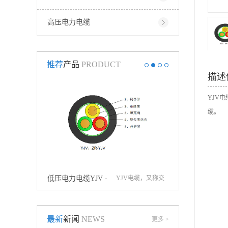
高压电力电缆
推荐
产品
PRODUCT
描述
YJV
缆。
矿物绝缘电缆，由
低压电力电缆YJV -
YJV电缆，又称交
矿物电缆
电缆铜线、铜护
广州电缆有限公司 -
联聚乙烯绝缘聚氯
最新
新闻
NEWS
更多 >
套、氧化镁绝缘层
双菱电缆
乙烯护套电力电