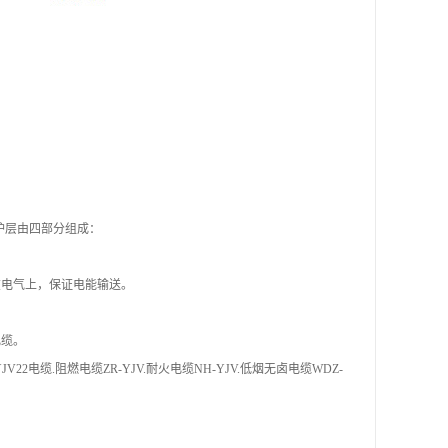
/
1
1
保护层由四部分组成：
在电气上，保证电能输送。
电缆。
电缆.阻燃电缆ZR-YJV.耐火电缆NH-YJV.低烟无卤电缆WDZ-