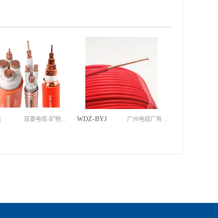
缆
WDZ-BYJ
双菱电缆-矿物绝缘电缆，是广州电缆厂开发的新型电缆产品线,比普通电力电缆最大的优势在防火上，通常应用于对消防要求等级高的场所中。
广州电缆厂有限公司新型环保电线-布电线特点：环保产品，低烟无卤，燃烧低烟，气体无卤无毒额定电压:450/750V规格:1.5~70mm²