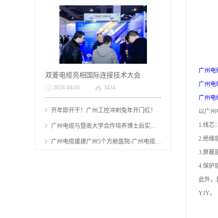
等无机化合物构成
缆，低压电力电缆
的电缆。矿物绝缘
YJV是广州电缆有
电缆有哪些优点？
限公司生产最多的
广州电
双菱电缆亮相国际连接技术大会
以上，矿物绝缘电
电缆，也是最常用
广州电
2024
-
04
-
01
3434
广州电
缆的简介、特性及
的电力电缆之一，
开年即开干！广州工控冲刺兔年开门红！
以广州
1.线
广州电缆与暨南大学合作培养博士后实现“零的突破”
应用，由广州电缆
一般用作主电缆。
2.绝
广州电缆援建广州5个方舱医院-广州电缆厂有限公司
厂有限公司科普。
3.屏
4.保
此外，
YJY。