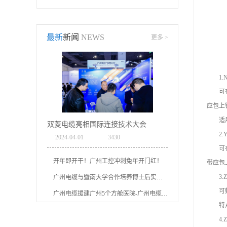
电缆，是广州电缆
司新型环保电线-布
最新
新闻
NEWS
更多 >
厂开发的新型电缆
电线特点：环保产
产品线,比普通电力
品，低烟无卤，燃
1.N
电缆最大的优势在
烧低烟，气体无卤
可在室
应包上
防火上，通常应用
无毒额定电
适用于
双菱电缆亮相国际连接技术大会
于对消防要求等级
压:450/750V规
2.Y
2024
-
04
-
01
3430
可在室
高的场所中。
格:1.5~70mm²
开年即开干！广州工控冲刺兔年开门红！
带应包
3.Z
广州电缆与暨南大学合作培养博士后实现“零的突破”
可敷设
广州电缆援建广州5个方舱医院-广州电缆厂有限公司
特点：
4.Z