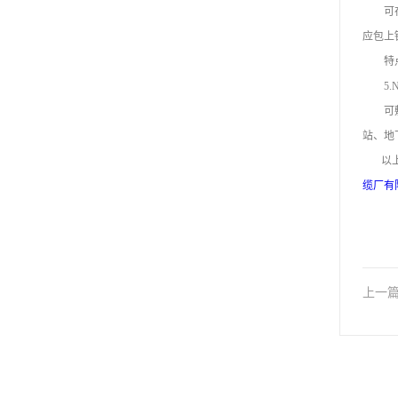
可在室
应包上
特点：
5.N
可敷设
站、地
以上就
缆厂有
上一