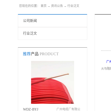
您现在的位置：
首页
→
资讯公告
→
行业泛文
公司新闻
行业泛文
推荐
产品
PRODUCT
广
火与阻
双菱电缆-矿物绝缘
WDZ-BYJ
广州电缆厂有限公