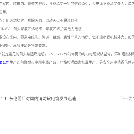
内、隧道内、管道内敷设，并能承受一定的敷设牵引，但电缆不能承受外力，单芯
铠甲。
明火燃烧时，排除火源，自动灭火不超过12秒。
H-VV：耐火聚氯乙烯绝缘，聚氯乙烯护套电力电缆
在室内、隧道电缆沟、管道、易燃、腐蚀严重的场所，但不能承受机械外力。如需
下铁路、高层建筑等特殊要求。
是常见的耐火与阻燃电缆，VV、YJV作为常见的电力电缆规格型号，添加阻燃材
限公司
生产的阻燃耐火电缆电线产品，严格按照国家标准生产，是安全用电值得信赖
篇：
广东电缆厂对国内消防软电缆发展迅速
下一篇