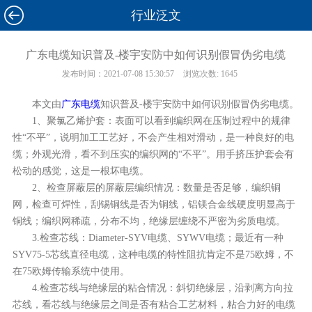
行业泛文
广东电缆知识普及-楼宇安防中如何识别假冒伪劣电缆
发布时间：
2021-07-08 15:30:57
浏览次数:
1645
本文由
广东电缆
知识普及-楼宇安防中如何识别假冒伪劣电缆。
1、聚氯乙烯护套：表面可以看到编织网在压制过程中的规律
性“不平”，说明加工工艺好，不会产生相对滑动，是一种良好的电
缆；外观光滑，看不到压实的编织网的“不平”。用手挤压护套会有
松动的感觉，这是一根坏电缆。
2、检查屏蔽层的屏蔽层编织情况：数量是否足够，编织铜
网，检查可焊性，刮锡铜线是否为铜线，铝镁合金线硬度明显高于
铜线；编织网稀疏，分布不均，绝缘层缠绕不严密为劣质电缆。
3.检查芯线：Diameter-SYV电缆、SYWV电缆；最近有一种
SYV75-5芯线直径电缆，这种电缆的特性阻抗肯定不是75欧姆，不
在75欧姆传输系统中使用。
4.检查芯线与绝缘层的粘合情况：斜切绝缘层，沿剥离方向拉
芯线，看芯线与绝缘层之间是否有粘合工艺材料，粘合力好的电缆