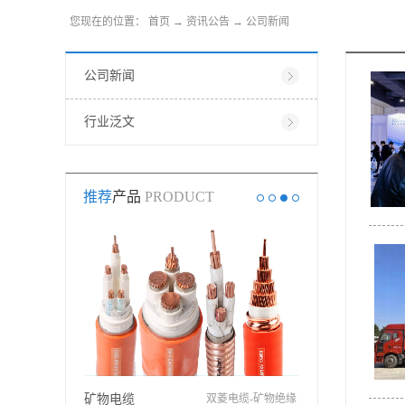
您现在的位置：
首页
→
资讯公告
→
公司新闻
公司新闻
行业泛文
推荐
产品
PRODUCT
YJV电缆，又称交
矿物电缆
双菱电缆-矿物绝缘
WDZ-BYJ