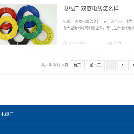
电线厂-双菱电线怎么样
电线厂-双菱电线怎么样：在广东广州，作为
有大型电线电缆制造企业，专门生产电线电缆
样是国家认证电线品牌，推荐使用。电线厂线
人会说我买
2021
-
12
-
25
2319
共33条 当前1/4页
首页
前一页
1
2
3
州电缆厂