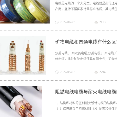
电线是电缆的一个大分类，电线就是指传送
产商，坚持不懈国家行业标准品质，其电线生
电缆,电缆电线
2022
-
06
-
27
2113
矿物电缆和普通电缆有什么区
双菱电线,广州双菱电缆,双菱电缆,广州电缆
统电缆，此外矿物电缆还具有耐火性，矿物电缆的连
时，可在1083 ℃ 的铜熔点附近短时间或非
线路。且矿物质以及电缆载流量大、水、防爆
2022
-
05
-
07
2294
阻燃电线电缆与耐火电线电缆
1、结构和材料的区别耐火设计电缆的结构
（1）保温层采用阻燃材料（2）护套和外保
是在导体和绝缘层之间加一层耐火层，所以