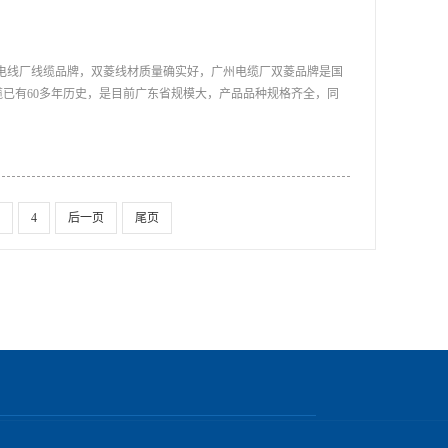
电线厂线缆品牌，双菱线材质量确实好，广州电缆厂双菱品牌是国
已有60多年历史，是目前广东省规模大，产品品种规格齐全，同
材选用技巧：1.长度：这是电线厂偷工减料时常用的一种手法，有
4
后一页
尾页