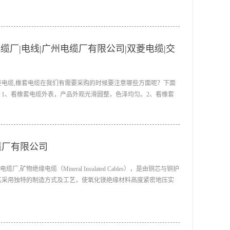
缆厂|电线|广州电缆厂有限公司|双菱电缆|交
双菱电缆,橡套电缆在我们有需要采购的时候要注意哪些方面呢？下面
1、看橡套电缆外表，产品外观光滑圆整，色泽均匀。2、看橡套
印刷要清晰，型号规格、厂名、厂址要齐全。3、查看橡套电缆上的
电工产品认证委,交联电缆,阻燃电线,阻燃电缆,矿物绝缘电缆,双菱
缆厂有限公司
矿物绝缘电缆（Mineral Insulated Cables），是由铜芯与铜护
其采用独特的制造方式及工艺，使氧化镁绝缘材料高度紧密地压实
铜护套共同形成密实的一体，因而具有良好的耐火、耐高温、载流
及电磁相容性