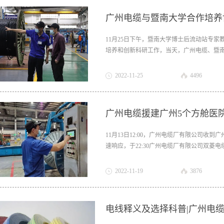
广州电缆与暨南大学合作培养
司新型环保电线-布
11月25日下午，暨南大学博士后流动站专
电线特点：环保产
培养和创新科研工作，当天，广州电缆、暨
双方合作培养博士后实现“零的突破”。202
品，低烟无卤，燃
州市第九
2022
-
11
-
25
4496
烧低烟，气体无卤
无毒额定电
广州电缆援建广州5个方舱医
压:450/750V规
11月13日12:00，广州电缆厂有限公司
速响应，于22:30广州电缆厂有限公司双
格:1.5~70mm²
为第一批为其供应线缆的企业。随后，广州电
有限公司已持续为白云方舱医院、增城方舱
2022
-
11
-
19
3876
数十万米。
电线释义及选择科普|广州电缆