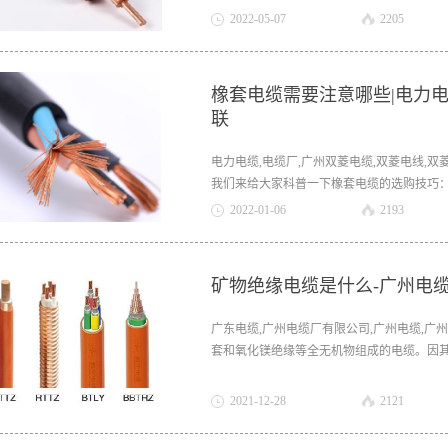
耐火
2022
-
05
-
07
2205
橡套电缆需要注意哪些|电力电
联
电力电缆,电缆厂,广州双菱电缆,双菱电线,
我们来给大家科普一下橡套电缆的选购技巧：
电缆包装。选购橡套电缆时注意包装正规，
2022
-
01
-
06
2193
“CCC”认证标识。所有生产企业必须取得中国
电缆厂
矿物绝缘电缆是什么-广州电
广东电缆,广州电缆厂有限公司,广州电缆,广州电缆厂,
套和氧化镁绝缘等全无机物组成的电缆。因
在矿物绝缘电缆的无缝铜护套中，与铜芯、
量大、防水、耐腐蚀、耐机械损伤、耐辐照
2021
-
12
-
28
2121