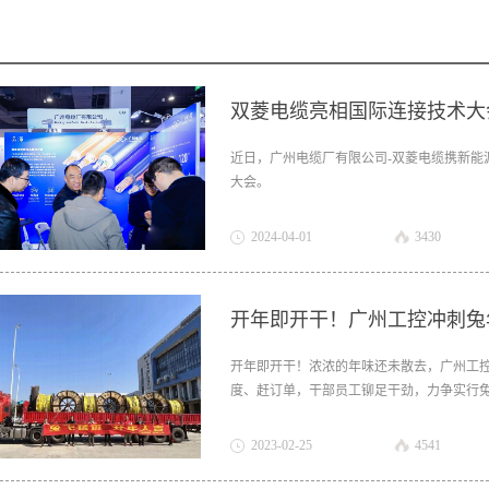
双菱电缆亮相国际连接技术大
近日，广州电缆厂有限公司-双菱电缆携新能源
大会。
2024
-
04
-
01
3430
开年即开干！广州工控冲刺兔
开年即开干！浓浓的年味还未散去，广州工控
度、赶订单，干部员工铆足干劲，力争实行
2023
-
02
-
25
4541
广州电缆厂有限公