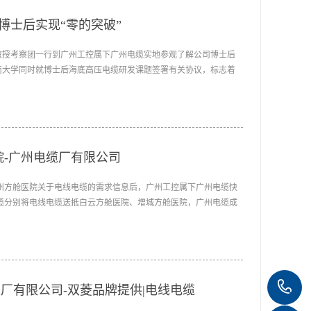
博士后实现“零的突破”
家教授考察团一行到广州工控属下广州电缆实地参观了解公司博士后
南大学同时就博士后海底高压电缆研发课题签署有关协议，标志着
1年12月，经广州市人力资源和社会保障局核准，广州电缆被确定为广
院-广州电缆厂有限公司
收到广州方舱医院关于电线电缆的需求信息后，广州工控属下广州电缆快
菱电缆分别将电线电缆送抵白云方舱医院、增城方舱医院，广州电缆成
缆厂陆续援建广州市各区方舱医院，截至11月16日，广州电缆厂
医院、黄埔方舱医院、越秀方舱医院、荔湾方舱医院供应电线电缆
1
厂有限公司-双菱品牌提供|电线电缆