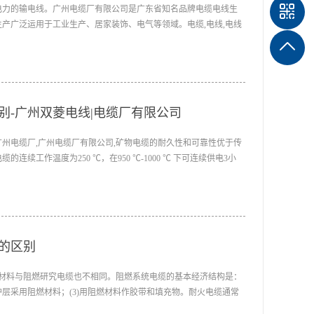
1
电力的输电线。广州电缆厂有限公司是广东省知名品牌电缆电线生
产广泛运用于工业生产、居家装饰、电气等领域。电缆,电线,电线
4
别-广州双菱电线|电缆厂有限公司
,广州电缆厂,广州电缆厂有限公司,矿物电缆的耐久性和可靠性优于传
续工作温度为250 ℃，在950 ℃-1000 ℃ 下可连续供电3小
常时期工作。 矿物绝缘电缆性能优良，适用于额定电压1000V以下的
 、耐腐蚀、工作环境温度高、耐腐蚀
的区别
和材料与阻燃研究电缆也不相同。阻燃系统电缆的基本经济结构是：
护层采用阻燃材料；(3)用阻燃材料作胶带和填充物。耐火电缆通常
理论上可以在耐火电缆的结构上加一层耐火层，从而形成一种阻燃