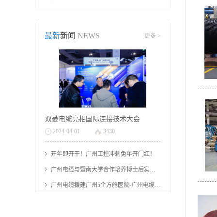
联聚乙烯绝缘聚氯
电缆，是广州电缆
最新
新闻
NEWS
更多 >
乙烯护套电力电
厂开发的新型电缆
缆，低压电力电缆
产品线,比普通电力
YJV是广州电缆有
电缆最大的优势在
限公司生产最多的
防火上，通常应用
双菱电缆亮相国际连接技术大会
电缆，也是最常用
于对消防要求等级
2024
-
04
-
01
3430
的电力电缆之一，
高的场所中。
开年即开干！广州工控冲刺兔年开门红！
广州电缆与暨南大学合作培养博士后实现“零的突破”
一般用作主电缆。
广州电缆援建广州5个方舱医院-广州电缆厂有限公司