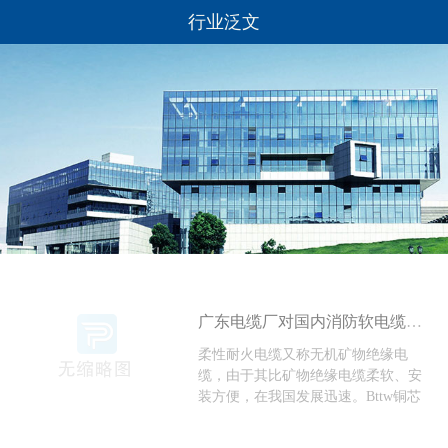
行业泛文
广东电缆厂对国内消防软电缆发展迅速
柔性耐火电缆又称无机矿物绝缘电
缆，由于其比矿物绝缘电缆柔软、安
装方便，在我国发展迅速。Bttw铜芯
卷铜护套无机矿物绝缘耐火软电缆，
额定电压750V。Yttw铜芯卷铜护套无