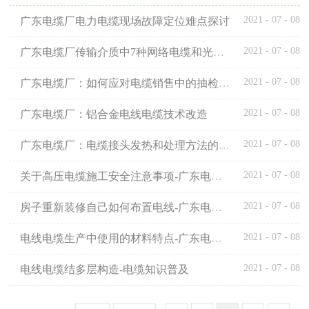
机矿物绝缘耐火软电缆，额定电压
2021
-
07
-
08
广东电缆厂电力电缆现场故障定位难点探讨
750V。Yttwg额定电压500V铜芯光滑
铜护套无机矿物绝缘柔性防火电缆。
2021
-
07
-
08
Yttwv铜芯轧制铜护套聚氯乙烯护
广东电缆厂传输介质中7种网络电缆和光缆优缺点比较
2021
-
07
-
08
广东电缆厂：如何应对电缆销售中的抽检？不要让订单在抽查中夭折
2021
-
07
-
08
广东电缆厂：铝合金电线电缆技术改造
2021
-
07
-
08
广东电缆厂：电缆接头发热和处理方法的原因
2021
-
07
-
08
关于高压电缆施工安全注意事项-广东电缆厂家线路知识普及
2021
-
07
-
08
房子重新装修自己如何布置电线-广东电缆家装知识普及
2021
-
07
-
08
电线电缆生产中使用的材料特点-广东电缆知识普及
2021
-
07
-
08
电线电缆结多层构造-电缆知识普及